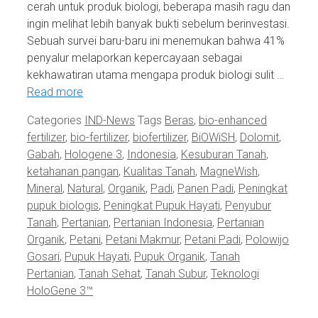
cerah untuk produk biologi, beberapa masih ragu dan
ingin melihat lebih banyak bukti sebelum berinvestasi.
Sebuah survei baru-baru ini menemukan bahwa 41%
penyalur melaporkan kepercayaan sebagai
kekhawatiran utama mengapa produk biologi sulit …
Read more
Categories
IND-News
Tags
Beras
,
bio-enhanced
fertilizer
,
bio-fertilizer
,
biofertilizer
,
BiOWiSH
,
Dolomit
,
Gabah
,
Hologene 3
,
Indonesia
,
Kesuburan Tanah
,
ketahanan pangan
,
Kualitas Tanah
,
MagneWish
,
Mineral
,
Natural
,
Organik
,
Padi
,
Panen Padi
,
Peningkat
pupuk biologis
,
Peningkat Pupuk Hayati
,
Penyubur
Tanah
,
Pertanian
,
Pertanian Indonesia
,
Pertanian
Organik
,
Petani
,
Petani Makmur
,
Petani Padi
,
Polowijo
Gosari
,
Pupuk Hayati
,
Pupuk Organik
,
Tanah
Pertanian
,
Tanah Sehat
,
Tanah Subur
,
Teknologi
HoloGene 3™