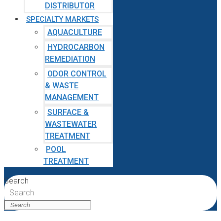
DISTRIBUTOR
SPECIALTY MARKETS
AQUACULTURE
HYDROCARBON
REMEDIATION
ODOR CONTROL
& WASTE
MANAGEMENT
SURFACE &
WASTEWATER
TREATMENT
POOL
TREATMENT
Search
Search