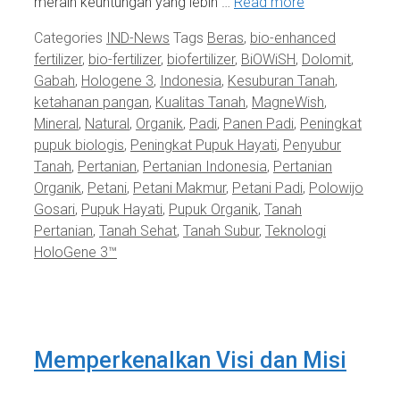
meraih keuntungan yang lebih …
Read more
Categories
IND-News
Tags
Beras
,
bio-enhanced
fertilizer
,
bio-fertilizer
,
biofertilizer
,
BiOWiSH
,
Dolomit
,
Gabah
,
Hologene 3
,
Indonesia
,
Kesuburan Tanah
,
ketahanan pangan
,
Kualitas Tanah
,
MagneWish
,
Mineral
,
Natural
,
Organik
,
Padi
,
Panen Padi
,
Peningkat
pupuk biologis
,
Peningkat Pupuk Hayati
,
Penyubur
Tanah
,
Pertanian
,
Pertanian Indonesia
,
Pertanian
Organik
,
Petani
,
Petani Makmur
,
Petani Padi
,
Polowijo
Gosari
,
Pupuk Hayati
,
Pupuk Organik
,
Tanah
Pertanian
,
Tanah Sehat
,
Tanah Subur
,
Teknologi
HoloGene 3™
Memperkenalkan Visi dan Misi