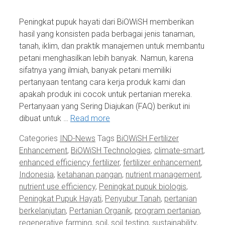
Peningkat pupuk hayati dari BiOWiSH memberikan
hasil yang konsisten pada berbagai jenis tanaman,
tanah, iklim, dan praktik manajemen untuk membantu
petani menghasilkan lebih banyak. Namun, karena
sifatnya yang ilmiah, banyak petani memiliki
pertanyaan tentang cara kerja produk kami dan
apakah produk ini cocok untuk pertanian mereka.
Pertanyaan yang Sering Diajukan (FAQ) berikut ini
dibuat untuk …
Read more
Categories
IND-News
Tags
BiOWiSH Fertilizer
Enhancement
,
BiOWiSH Technologies
,
climate-smart
,
enhanced efficiency fertilizer
,
fertilizer enhancement
,
Indonesia
,
ketahanan pangan
,
nutrient management
,
nutrient use efficiency
,
Peningkat pupuk biologis
,
Peningkat Pupuk Hayati
,
Penyubur Tanah
,
pertanian
berkelanjutan
,
Pertanian Organik
,
program pertanian
,
regenerative farming
,
soil
,
soil testing
,
sustainability
,