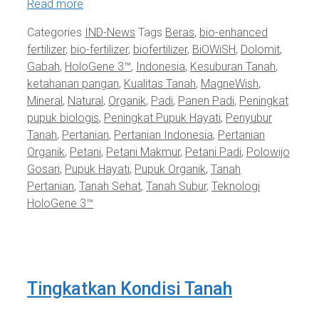
Read more
Categories
IND-News
Tags
Beras
,
bio-enhanced
fertilizer
,
bio-fertilizer
,
biofertilizer
,
BiOWiSH
,
Dolomit
,
Gabah
,
HoloGene 3™
,
Indonesia
,
Kesuburan Tanah
,
ketahanan pangan
,
Kualitas Tanah
,
MagneWish
,
Mineral
,
Natural
,
Organik
,
Padi
,
Panen Padi
,
Peningkat
pupuk biologis
,
Peningkat Pupuk Hayati
,
Penyubur
Tanah
,
Pertanian
,
Pertanian Indonesia
,
Pertanian
Organik
,
Petani
,
Petani Makmur
,
Petani Padi
,
Polowijo
Gosari
,
Pupuk Hayati
,
Pupuk Organik
,
Tanah
Pertanian
,
Tanah Sehat
,
Tanah Subur
,
Teknologi
HoloGene 3™
Tingkatkan Kondisi Tanah