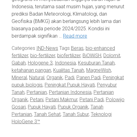
Indonesia, terutama saat musim hujan, yang menurut
prediksi Badan Meteorologi, Klimatologi, dan
Geofisika (BMKG) akan berlangsung lebih lama dari
biasanya pada periode 2024/2025. Kondisi ini
berdampak signifikan …
Read more
Categories
IND-News
Tags
Beras
,
bio-enhanced
fertilizer
,
bio-fertilizer
,
biofertilizer
,
BiOWiSH
,
Dolomit
,
Gabah
,
Hologene 3
,
Indonesia
,
Kesuburan Tanah
,
ketahanan pangan
,
Kualitas Tanah
,
MagneWish
,
Mineral
,
Natural
,
Organik
,
Padi
,
Panen Padi
,
Peningkat
pupuk biologis
,
Peningkat Pupuk Hayati
,
Penyubur
Tanah
,
Pertanian
,
Pertanian Indonesia
,
Pertanian
Organik
,
Petani
,
Petani Makmur
,
Petani Padi
,
Polowijo
Gosari
,
Pupuk Hayati
,
Pupuk Organik
,
Tanah
Pertanian
,
Tanah Sehat
,
Tanah Subur
,
Teknologi
HoloGene 3™