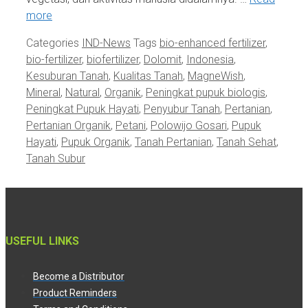
more
Categories
IND-News
Tags
bio-enhanced fertilizer
,
bio-fertilizer
,
biofertilizer
,
Dolomit
,
Indonesia
,
Kesuburan Tanah
,
Kualitas Tanah
,
MagneWish
,
Mineral
,
Natural
,
Organik
,
Peningkat pupuk biologis
,
Peningkat Pupuk Hayati
,
Penyubur Tanah
,
Pertanian
,
Pertanian Organik
,
Petani
,
Polowijo Gosari
,
Pupuk
Hayati
,
Pupuk Organik
,
Tanah Pertanian
,
Tanah Sehat
,
Tanah Subur
USEFUL LINKS
Become a Distributor
Product Reminders