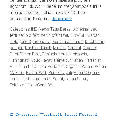
pengembangan dan komersialisasi program
agronomi BiOWiSH. Sebelum menjabat posisi ini, ia
menjabat sebagai Chief Innovation Officer
perusahaan. Dengan …
Read more
Categories
IND-News
Tags
Beras
,
bio-enhanced
fertilizer
,
bio-fertilizer
,
biofertilizer
,
BiOWiSH
,
Gabah
,
Hologene 3
,
Indonesia
,
Kesuburan Tanah
,
ketahanan
pangan
,
Kualitas Tanah
,
Mineral
,
Natural
,
Organik
,
Padi
,
Panen Padi
,
Peningkat pupuk biologis
,
Peningkat Pupuk Hayati
,
Penyubur Tanah
,
Pertanian
,
Pertanian Indonesia
,
Pertanian Organik
,
Petani
,
Petani
Makmur
,
Petani Padi
,
Pupuk Hayati
,
Pupuk Organik
,
Tanah Pertanian
,
Tanah Sehat
,
Tanah Subur
,
Teknologi HoloGene 3™