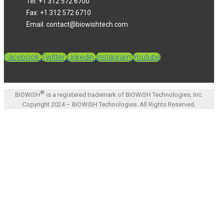
Tel: +1 312 572 6700
Fax: +1 312 572 6710
Email: contact@biowishtech.com
Facebook
Twitter
Linkedin
Instagram
Youtube
®
BiOWiSH
is a registered trademark of BiOWiSH Technologies, Inc.
Copyright 2024 – BiOWiSH Technologies. All Rights Reserved.