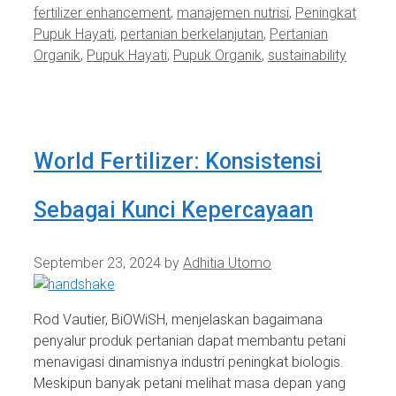
fertilizer enhancement
,
manajemen nutrisi
,
Peningkat
Pupuk Hayati
,
pertanian berkelanjutan
,
Pertanian
Organik
,
Pupuk Hayati
,
Pupuk Organik
,
sustainability
World Fertilizer: Konsistensi
Sebagai Kunci Kepercayaan
September 23, 2024
by
Adhitia Utomo
Rod Vautier, BiOWiSH, menjelaskan bagaimana
penyalur produk pertanian dapat membantu petani
menavigasi dinamisnya industri peningkat biologis.
Meskipun banyak petani melihat masa depan yang