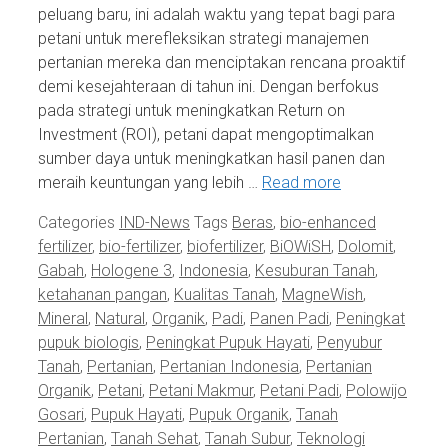
peluang baru, ini adalah waktu yang tepat bagi para
petani untuk merefleksikan strategi manajemen
pertanian mereka dan menciptakan rencana proaktif
demi kesejahteraan di tahun ini. Dengan berfokus
pada strategi untuk meningkatkan Return on
Investment (ROI), petani dapat mengoptimalkan
sumber daya untuk meningkatkan hasil panen dan
meraih keuntungan yang lebih …
Read more
Categories
IND-News
Tags
Beras
,
bio-enhanced
fertilizer
,
bio-fertilizer
,
biofertilizer
,
BiOWiSH
,
Dolomit
,
Gabah
,
Hologene 3
,
Indonesia
,
Kesuburan Tanah
,
ketahanan pangan
,
Kualitas Tanah
,
MagneWish
,
Mineral
,
Natural
,
Organik
,
Padi
,
Panen Padi
,
Peningkat
pupuk biologis
,
Peningkat Pupuk Hayati
,
Penyubur
Tanah
,
Pertanian
,
Pertanian Indonesia
,
Pertanian
Organik
,
Petani
,
Petani Makmur
,
Petani Padi
,
Polowijo
Gosari
,
Pupuk Hayati
,
Pupuk Organik
,
Tanah
Pertanian
,
Tanah Sehat
,
Tanah Subur
,
Teknologi