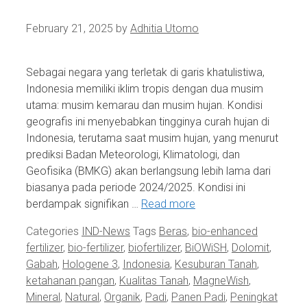
February 21, 2025
by
Adhitia Utomo
Sebagai negara yang terletak di garis khatulistiwa,
Indonesia memiliki iklim tropis dengan dua musim
utama: musim kemarau dan musim hujan. Kondisi
geografis ini menyebabkan tingginya curah hujan di
Indonesia, terutama saat musim hujan, yang menurut
prediksi Badan Meteorologi, Klimatologi, dan
Geofisika (BMKG) akan berlangsung lebih lama dari
biasanya pada periode 2024/2025. Kondisi ini
berdampak signifikan …
Read more
Categories
IND-News
Tags
Beras
,
bio-enhanced
fertilizer
,
bio-fertilizer
,
biofertilizer
,
BiOWiSH
,
Dolomit
,
Gabah
,
Hologene 3
,
Indonesia
,
Kesuburan Tanah
,
ketahanan pangan
,
Kualitas Tanah
,
MagneWish
,
Mineral
,
Natural
,
Organik
,
Padi
,
Panen Padi
,
Peningkat