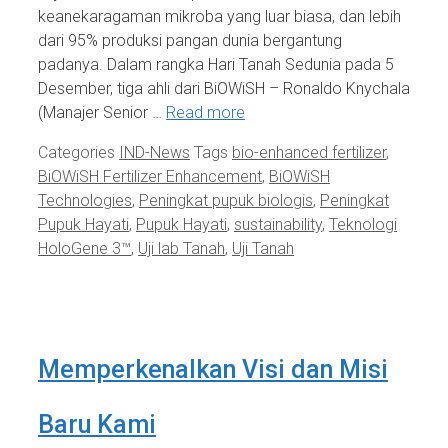
keanekaragaman mikroba yang luar biasa, dan lebih
dari 95% produksi pangan dunia bergantung
padanya. Dalam rangka Hari Tanah Sedunia pada 5
Desember, tiga ahli dari BiOWiSH – Ronaldo Knychala
(Manajer Senior …
Read more
Categories
IND-News
Tags
bio-enhanced fertilizer
,
BiOWiSH Fertilizer Enhancement
,
BiOWiSH
Technologies
,
Peningkat pupuk biologis
,
Peningkat
Pupuk Hayati
,
Pupuk Hayati
,
sustainability
,
Teknologi
HoloGene 3™
,
Uji lab Tanah
,
Uji Tanah
Memperkenalkan Visi dan Misi
Baru Kami