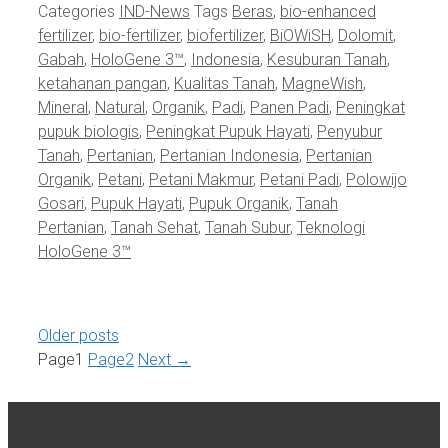
Categories
IND-News
Tags
Beras
,
bio-enhanced
fertilizer
,
bio-fertilizer
,
biofertilizer
,
BiOWiSH
,
Dolomit
,
Gabah
,
HoloGene 3™
,
Indonesia
,
Kesuburan Tanah
,
ketahanan pangan
,
Kualitas Tanah
,
MagneWish
,
Mineral
,
Natural
,
Organik
,
Padi
,
Panen Padi
,
Peningkat
pupuk biologis
,
Peningkat Pupuk Hayati
,
Penyubur
Tanah
,
Pertanian
,
Pertanian Indonesia
,
Pertanian
Organik
,
Petani
,
Petani Makmur
,
Petani Padi
,
Polowijo
Gosari
,
Pupuk Hayati
,
Pupuk Organik
,
Tanah
Pertanian
,
Tanah Sehat
,
Tanah Subur
,
Teknologi
HoloGene 3™
Older posts
Page
1
Page
2
Next
→