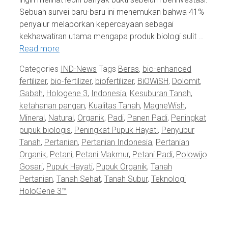
Sebuah survei baru-baru ini menemukan bahwa 41%
penyalur melaporkan kepercayaan sebagai
kekhawatiran utama mengapa produk biologi sulit …
Read more
Categories
IND-News
Tags
Beras
,
bio-enhanced
fertilizer
,
bio-fertilizer
,
biofertilizer
,
BiOWiSH
,
Dolomit
,
Gabah
,
Hologene 3
,
Indonesia
,
Kesuburan Tanah
,
ketahanan pangan
,
Kualitas Tanah
,
MagneWish
,
Mineral
,
Natural
,
Organik
,
Padi
,
Panen Padi
,
Peningkat
pupuk biologis
,
Peningkat Pupuk Hayati
,
Penyubur
Tanah
,
Pertanian
,
Pertanian Indonesia
,
Pertanian
Organik
,
Petani
,
Petani Makmur
,
Petani Padi
,
Polowijo
Gosari
,
Pupuk Hayati
,
Pupuk Organik
,
Tanah
Pertanian
,
Tanah Sehat
,
Tanah Subur
,
Teknologi
HoloGene 3™