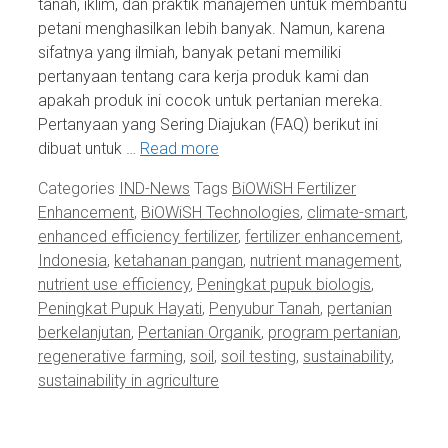
tanah, iklim, dan praktik manajemen untuk membantu
petani menghasilkan lebih banyak. Namun, karena
sifatnya yang ilmiah, banyak petani memiliki
pertanyaan tentang cara kerja produk kami dan
apakah produk ini cocok untuk pertanian mereka.
Pertanyaan yang Sering Diajukan (FAQ) berikut ini
dibuat untuk …
Read more
Categories
IND-News
Tags
BiOWiSH Fertilizer
Enhancement
,
BiOWiSH Technologies
,
climate-smart
,
enhanced efficiency fertilizer
,
fertilizer enhancement
,
Indonesia
,
ketahanan pangan
,
nutrient management
,
nutrient use efficiency
,
Peningkat pupuk biologis
,
Peningkat Pupuk Hayati
,
Penyubur Tanah
,
pertanian
berkelanjutan
,
Pertanian Organik
,
program pertanian
,
regenerative farming
,
soil
,
soil testing
,
sustainability
,
sustainability in agriculture