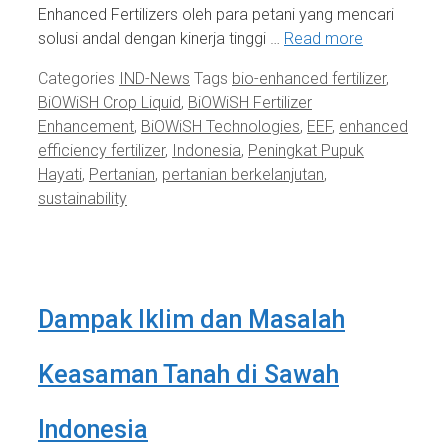
Enhanced Fertilizers oleh para petani yang mencari
solusi andal dengan kinerja tinggi …
Read more
Categories
IND-News
Tags
bio-enhanced fertilizer
,
BiOWiSH Crop Liquid
,
BiOWiSH Fertilizer
Enhancement
,
BiOWiSH Technologies
,
EEF
,
enhanced
efficiency fertilizer
,
Indonesia
,
Peningkat Pupuk
Hayati
,
Pertanian
,
pertanian berkelanjutan
,
sustainability
Dampak Iklim dan Masalah
Keasaman Tanah di Sawah
Indonesia