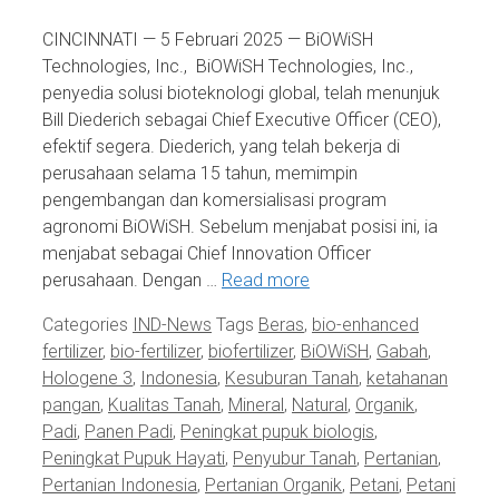
CINCINNATI — 5 Februari 2025 — BiOWiSH
Technologies, Inc., BiOWiSH Technologies, Inc.,
penyedia solusi bioteknologi global, telah menunjuk
Bill Diederich sebagai Chief Executive Officer (CEO),
efektif segera. Diederich, yang telah bekerja di
perusahaan selama 15 tahun, memimpin
pengembangan dan komersialisasi program
agronomi BiOWiSH. Sebelum menjabat posisi ini, ia
menjabat sebagai Chief Innovation Officer
perusahaan. Dengan …
Read more
Categories
IND-News
Tags
Beras
,
bio-enhanced
fertilizer
,
bio-fertilizer
,
biofertilizer
,
BiOWiSH
,
Gabah
,
Hologene 3
,
Indonesia
,
Kesuburan Tanah
,
ketahanan
pangan
,
Kualitas Tanah
,
Mineral
,
Natural
,
Organik
,
Padi
,
Panen Padi
,
Peningkat pupuk biologis
,
Peningkat Pupuk Hayati
,
Penyubur Tanah
,
Pertanian
,
Pertanian Indonesia
,
Pertanian Organik
,
Petani
,
Petani