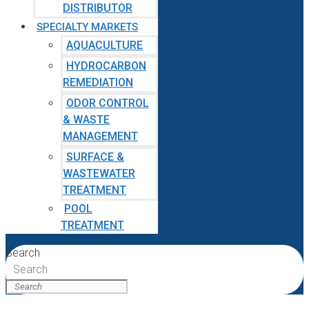
DISTRIBUTOR
SPECIALTY MARKETS
AQUACULTURE
HYDROCARBON
REMEDIATION
ODOR CONTROL
& WASTE
MANAGEMENT
SURFACE &
WASTEWATER
TREATMENT
POOL
TREATMENT
Search
Search