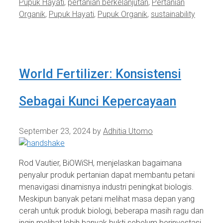
Pupuk Hayati
,
pertanian berkelanjutan
,
Pertanian
Organik
,
Pupuk Hayati
,
Pupuk Organik
,
sustainability
World Fertilizer: Konsistensi
Sebagai Kunci Kepercayaan
September 23, 2024
by
Adhitia Utomo
Rod Vautier, BiOWiSH, menjelaskan bagaimana
penyalur produk pertanian dapat membantu petani
menavigasi dinamisnya industri peningkat biologis.
Meskipun banyak petani melihat masa depan yang
cerah untuk produk biologi, beberapa masih ragu dan
ingin melihat lebih banyak bukti sebelum berinvestasi.