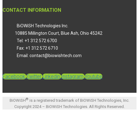
CONTACT INFORMATION
BiOWiSH Technologies Inc.
10885 Millington Court, Blue Ash, Ohio 45242
Tel: +1 312 572 6700
Fax: +1 312 572 6710
Email: contact@biowishtech.com
Facebook
Twitter
Linkedin
Instagram
Youtube
®
BiOWiSH
is a registered trademark of BiOWiSH Technologies, Inc.
Copyright 2024 – BiOWiSH Technologies. All Rights Reserved.