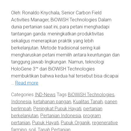
Oleh: Ronaldo Knychala, Senior Carbon Field
Activities Manager, BiOWiSH Technologies Dalam
dunia pertanian saat ini, para petani menghadapi
tantangan ganda: meningkatkan produktivitas
sekaligus menerapkan praktik yang lebih
berkelanjutan. Metode tradisional sering kali
mengharuskan petani memilih antara keuntungan dan
tanggung jawab lingkungan. Namun, teknologi
HoloGene 3™ dari BiOWiSH Technologies
membuktikan bahwa kedua hal tersebut bisa dicapai
…
Read more
Categories
IND-News
Tags
BiOWiSH Technologies
,
Indonesia
,
ketahanan pangan
,
Kualitas Tanah
,
panen
berlimpah
,
Peningkat Pupuk Hayati
,
pertanian
berkelanjutan
,
Pertanian Indonesia
,
program
pertanian
,
Pupuk Hayati
,
Pupuk Organik
,
regenerative
farming
,
soil
,
Tanah Pertanian