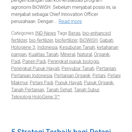
pengembangan dan komersialisasi program
agronomi BiOWiSH. Sebelum menjabat posisi ini, ia
menjabat sebagai Chief Innovation Officer
perusahaan. Dengan …
Read more
Categories
IND-News
Tags
Beras
,
bio-enhanced
fertilizer
,
bio-fertilizer
,
biofertilizer
,
BiOWiSH
,
Gabah
,
Hologene 3
,
Indonesia
,
Kesuburan Tanah
,
ketahanan
pangan
,
Kualitas Tanah
,
Mineral
,
Natural
,
Organik
,
Padi
,
Panen Padi
,
Peningkat pupuk biologis
,
Peningkat Pupuk Hayati
,
Penyubur Tanah
,
Pertanian
,
Pertanian Indonesia
,
Pertanian Organik
,
Petani
,
Petani
Makmur
,
Petani Padi
,
Pupuk Hayati
,
Pupuk Organik
,
Tanah Pertanian
,
Tanah Sehat
,
Tanah Subur
,
Teknologi HoloGene 3™