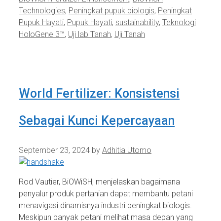
Technologies
,
Peningkat pupuk biologis
,
Peningkat
Pupuk Hayati
,
Pupuk Hayati
,
sustainability
,
Teknologi
HoloGene 3™
,
Uji lab Tanah
,
Uji Tanah
World Fertilizer: Konsistensi
Sebagai Kunci Kepercayaan
September 23, 2024
by
Adhitia Utomo
Rod Vautier, BiOWiSH, menjelaskan bagaimana
penyalur produk pertanian dapat membantu petani
menavigasi dinamisnya industri peningkat biologis.
Meskipun banyak petani melihat masa depan yang