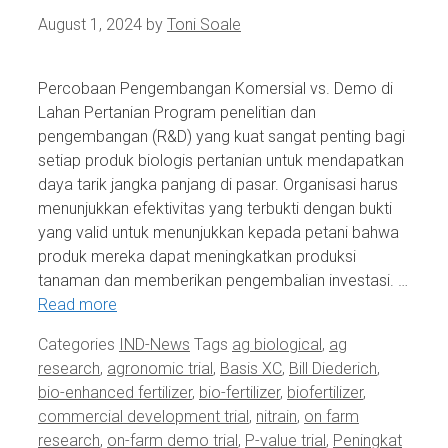
August 1, 2024
by
Toni Soale
Percobaan Pengembangan Komersial vs. Demo di
Lahan Pertanian Program penelitian dan
pengembangan (R&D) yang kuat sangat penting bagi
setiap produk biologis pertanian untuk mendapatkan
daya tarik jangka panjang di pasar. Organisasi harus
menunjukkan efektivitas yang terbukti dengan bukti
yang valid untuk menunjukkan kepada petani bahwa
produk mereka dapat meningkatkan produksi
tanaman dan memberikan pengembalian investasi. …
Read more
Categories
IND-News
Tags
ag biological
,
ag
research
,
agronomic trial
,
Basis XC
,
Bill Diederich
,
bio-enhanced fertilizer
,
bio-fertilizer
,
biofertilizer
,
commercial development trial
,
nitrain
,
on farm
research
,
on-farm demo trial
,
P-value trial
,
Peningkat