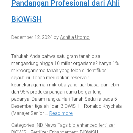
Pandangan Profesional dari Ahli
BiOWiSH
December 12, 2024
by
Adhitia Utomo
Tahukah Anda bahwa satu gram tanah bisa
mengandung hingga 10 miliar organisme? hanya 1%
mikroorganisme tanah yang telah diidentifikasi
sejauh ini. Tanah merupakan reservoir
keanekaragaman mikroba yang luar biasa, dan lebih
dari 95% produksi pangan dunia bergantung
padanya. Dalam rangka Hari Tanah Sedunia pada 5
Desember, tiga ahli dari BiOWiSH – Ronaldo Knychala
(Manajer Senior …
Read more
Categories
IND-News
Tags
bio-enhanced fertilizer
,
BiOWiSH Fertilizer Enhancement
,
BiOWiSH