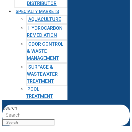
DISTRIBUTOR
SPECIALTY MARKETS
AQUACULTURE
HYDROCARBON
REMEDIATION
ODOR CONTROL
& WASTE
MANAGEMENT
SURFACE &
WASTEWATER
TREATMENT
POOL
TREATMENT
Search
Search