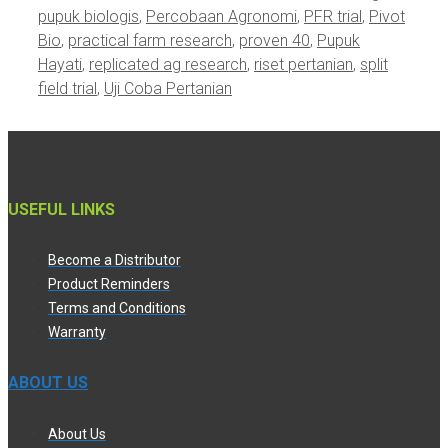
pupuk biologis
,
Percobaan Agronomi
,
PFR trial
,
Pivot
Bio
,
practical farm research
,
proven 40
,
Pupuk
Hayati
,
replicated ag research
,
riset pertanian
,
split
field trial
,
Uji Coba Pertanian
USEFUL LINKS
Become a Distributor
Product Reminders
Terms and Conditions
Warranty
ABOUT US
About Us