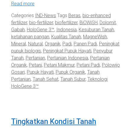
Read more
Categories
IND-News
Tags
Beras
,
bio-enhanced
fertilizer
,
bio-fertilizer
,
biofertilizer
,
BiOWiSH
,
Dolomit
,
Gabah
,
HoloGene 3™
,
Indonesia
,
Kesuburan Tanah
,
ketahanan pangan
,
Kualitas Tanah
,
MagneWish
,
Mineral
,
Natural
,
Organik
,
Padi
,
Panen Padi
,
Peningkat
pupuk biologis
,
Peningkat Pupuk Hayati
,
Penyubur
Tanah
,
Pertanian
,
Pertanian Indonesia
,
Pertanian
Organik
,
Petani
,
Petani Makmur
,
Petani Padi
,
Polowijo
Gosari
,
Pupuk Hayati
,
Pupuk Organik
,
Tanah
Pertanian
,
Tanah Sehat
,
Tanah Subur
,
Teknologi
HoloGene 3™
Tingkatkan Kondisi Tanah