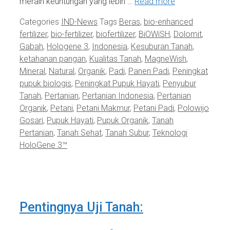
meraih keuntungan yang lebih …
Read more
Categories
IND-News
Tags
Beras
,
bio-enhanced
fertilizer
,
bio-fertilizer
,
biofertilizer
,
BiOWiSH
,
Dolomit
,
Gabah
,
Hologene 3
,
Indonesia
,
Kesuburan Tanah
,
ketahanan pangan
,
Kualitas Tanah
,
MagneWish
,
Mineral
,
Natural
,
Organik
,
Padi
,
Panen Padi
,
Peningkat
pupuk biologis
,
Peningkat Pupuk Hayati
,
Penyubur
Tanah
,
Pertanian
,
Pertanian Indonesia
,
Pertanian
Organik
,
Petani
,
Petani Makmur
,
Petani Padi
,
Polowijo
Gosari
,
Pupuk Hayati
,
Pupuk Organik
,
Tanah
Pertanian
,
Tanah Sehat
,
Tanah Subur
,
Teknologi
HoloGene 3™
Pentingnya Uji Tanah: