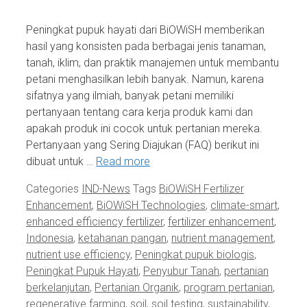
Peningkat pupuk hayati dari BiOWiSH memberikan
hasil yang konsisten pada berbagai jenis tanaman,
tanah, iklim, dan praktik manajemen untuk membantu
petani menghasilkan lebih banyak. Namun, karena
sifatnya yang ilmiah, banyak petani memiliki
pertanyaan tentang cara kerja produk kami dan
apakah produk ini cocok untuk pertanian mereka.
Pertanyaan yang Sering Diajukan (FAQ) berikut ini
dibuat untuk …
Read more
Categories
IND-News
Tags
BiOWiSH Fertilizer
Enhancement
,
BiOWiSH Technologies
,
climate-smart
,
enhanced efficiency fertilizer
,
fertilizer enhancement
,
Indonesia
,
ketahanan pangan
,
nutrient management
,
nutrient use efficiency
,
Peningkat pupuk biologis
,
Peningkat Pupuk Hayati
,
Penyubur Tanah
,
pertanian
berkelanjutan
,
Pertanian Organik
,
program pertanian
,
regenerative farming
,
soil
,
soil testing
,
sustainability
,