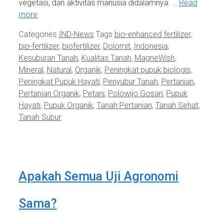
vegetasi, dan aktivitas manusia didalamnya. …
Read
more
Categories
IND-News
Tags
bio-enhanced fertilizer
,
bio-fertilizer
,
biofertilizer
,
Dolomit
,
Indonesia
,
Kesuburan Tanah
,
Kualitas Tanah
,
MagneWish
,
Mineral
,
Natural
,
Organik
,
Peningkat pupuk biologis
,
Peningkat Pupuk Hayati
,
Penyubur Tanah
,
Pertanian
,
Pertanian Organik
,
Petani
,
Polowijo Gosari
,
Pupuk
Hayati
,
Pupuk Organik
,
Tanah Pertanian
,
Tanah Sehat
,
Tanah Subur
Apakah Semua Uji Agronomi
Sama?