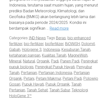
Indonesia, terutama saat musim hujan, yang menurut
prediksi Badan Meteorologi, Klimatologi, dan
Geofisika (BMKG) akan berlangsung lebih lama dari
biasanya pada periode 2024/2025. Kondisi ini
berdampak signifikan …
Read more
Categories
IND-News
Tags
Beras
,
bio-enhanced
fertilizer
,
bio-fertilizer
,
biofertilizer
,
BiOWiSH
,
Dolomit
,
Gabah
,
Hologene 3
,
Indonesia
,
Kesuburan Tanah
,
ketahanan pangan
,
Kualitas Tanah
,
MagneWish
,
Mineral
,
Natural
,
Organik
,
Padi
,
Panen Padi
,
Peningkat
pupuk biologis
,
Peningkat Pupuk Hayati
,
Penyubur
Tanah
,
Pertanian
,
Pertanian Indonesia
,
Pertanian
Organik
,
Petani
,
Petani Makmur
,
Petani Padi
,
Polowijo
Gosari
,
Pupuk Hayati
,
Pupuk Organik
,
Tanah
Pertanian
,
Tanah Sehat
,
Tanah Subur
,
Teknologi
HoloGene 3™