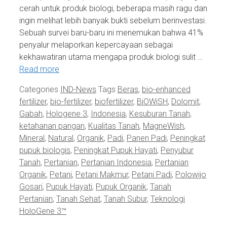
cerah untuk produk biologi, beberapa masih ragu dan
ingin melihat lebih banyak bukti sebelum berinvestasi.
Sebuah survei baru-baru ini menemukan bahwa 41%
penyalur melaporkan kepercayaan sebagai
kekhawatiran utama mengapa produk biologi sulit …
Read more
Categories
IND-News
Tags
Beras
,
bio-enhanced
fertilizer
,
bio-fertilizer
,
biofertilizer
,
BiOWiSH
,
Dolomit
,
Gabah
,
Hologene 3
,
Indonesia
,
Kesuburan Tanah
,
ketahanan pangan
,
Kualitas Tanah
,
MagneWish
,
Mineral
,
Natural
,
Organik
,
Padi
,
Panen Padi
,
Peningkat
pupuk biologis
,
Peningkat Pupuk Hayati
,
Penyubur
Tanah
,
Pertanian
,
Pertanian Indonesia
,
Pertanian
Organik
,
Petani
,
Petani Makmur
,
Petani Padi
,
Polowijo
Gosari
,
Pupuk Hayati
,
Pupuk Organik
,
Tanah
Pertanian
,
Tanah Sehat
,
Tanah Subur
,
Teknologi
HoloGene 3™