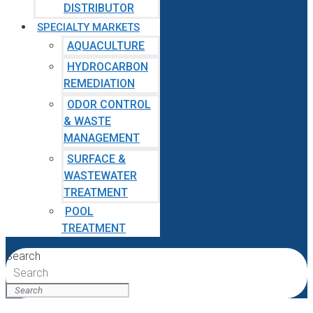
DISTRIBUTOR
SPECIALTY MARKETS
AQUACULTURE
HYDROCARBON
REMEDIATION
ODOR CONTROL
& WASTE
MANAGEMENT
SURFACE &
WASTEWATER
TREATMENT
POOL
TREATMENT
Search
Search