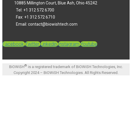
10885 Millington Court, Blue Ash, Ohio 45242
Tel: +1 312 572 6700
Fax: +1 312 572 6710
Email: contact@biowishtech.com
Facebook
Twitter
Linkedin
Instagram
Youtube
®
BiOWiSH
is a registered trademark of BiOWiSH Technologies, Inc.
Copyright 2024 – BiOWiSH Technologies. All Rights Reserved.